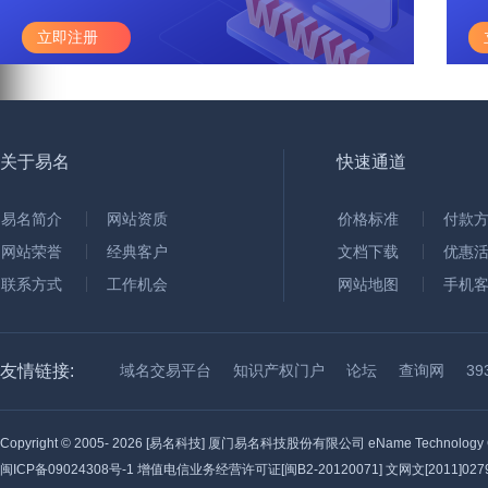
立即注册
关于易名
快速通道
易名简介
网站资质
价格标准
付款
网站荣誉
经典客户
文档下载
优惠
联系方式
工作机会
网站地图
手机
友情链接:
域名交易平台
知识产权门户
论坛
查询网
3
Copyright © 2005-
2026 [易名科技] 厦门易名科技股份有限公司 eName Technology C
闽ICP备09024308号-1
增值电信业务经营许可证[闽B2-20120071] 文网文[2011]0279